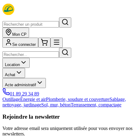
Mon CP
Se connecter
Location
Achat
Acte administratif
01 89 29 34 89
Outillage
Énergie et air
Plomberie, soudure et couverture
Sablage,
nettoyage, jardinage
Sol, mur, béton
Terrassement, compactage
Rejoindre la newsletter
Votre adresse email sera uniquement utilisée pour vous envoyer nos
newsletters.