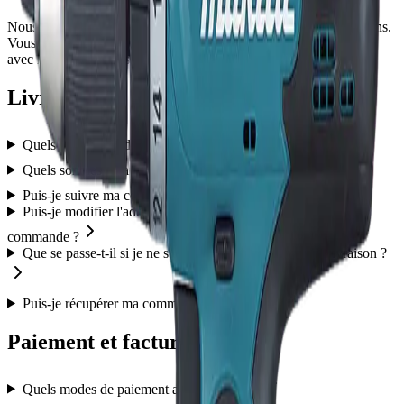
Nous sommes là pour vous aider et répondre à toutes vos questions.
Vous pouvez échanger directement sur la plateforme via un chat
avec le vendeur après l'achat d'un produit.
Livraison
Quels sont les modes de livraison disponibles ?
Quels sont les délais de livraison ?
Puis-je suivre ma commande en ligne ?
Puis-je modifier l'adresse de livraison après avoir passé ma
commande ?
Que se passe-t-il si je ne suis pas disponible lors de la livraison ?
Puis-je récupérer ma commande en magasin ?
Paiement et facturation
Quels modes de paiement acceptez-vous ?