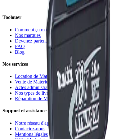
Toolouer
Comment ça marche
Nos marques
Devenez partenaire ?
FAQ
Blog
Nos services
Location de Matériel
Vente de Matériel
Actes administratifs
Nos types de livraison
Réparation de Matériel
Support et assistance
Notre réseau d'agences
Contactez-nous
Mentions légales