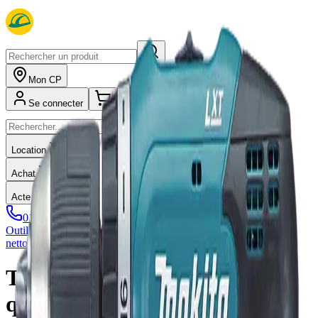
Mon CP
Se connecter
Location
Achat
Acte administratif
01 89 29 34 89
Outillage
Énergie et air
Plomberie, soudure et couverture
Sablage,
nettoyage, jardinage
Sol, mur, béton
Terrassement, compactage
Toolouer
répond à toutes vos
questions !