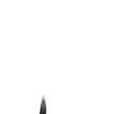
 afin de vous guider vers le matériel le moins coûteux et le mieux
 ainsi que la livraison en magasin ou sur le chantier.
eur
(
5
)
Marteau à Aiguilles
(
1
)
Meuleuse
(
3
)
Niveau laser
(
1
)
Outils
2
)
Scie sauteuse
(
1
)
Scie sur table
(
5
)
Scie électrique
(
1
)
Tronçonneuse à
les
Meuleuse
Niveau laser
Outils multifonctions
Perceuse à
onneuse à matériaux
Visseuse