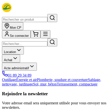
Mon CP
Se connecter
Location
Achat
Acte administratif
01 89 29 34 89
Outillage
Énergie et air
Plomberie, soudure et couverture
Sablage,
nettoyage, jardinage
Sol, mur, béton
Terrassement, compactage
Rejoindre la newsletter
Votre adresse email sera uniquement utilisée pour vous envoyer nos
newsletters.