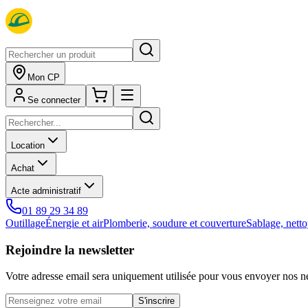
Mon CP
Se connecter
Location
Achat
Acte administratif
01 89 29 34 89
Outillage
Énergie et air
Plomberie, soudure et couverture
Sablage, netto
Rejoindre la newsletter
Votre adresse email sera uniquement utilisée pour vous envoyer nos ne
S'inscrire