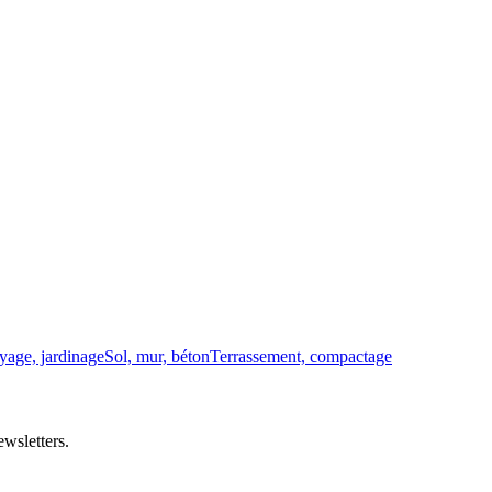
yage, jardinage
Sol, mur, béton
Terrassement, compactage
wsletters.