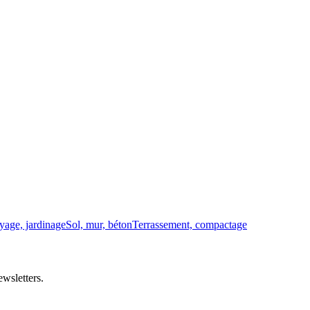
yage, jardinage
Sol, mur, béton
Terrassement, compactage
wsletters.