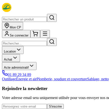
Mon CP
Se connecter
Location
Achat
Acte administratif
01 89 29 34 89
Outillage
Énergie et air
Plomberie, soudure et couverture
Sablage, netto
Rejoindre la newsletter
Votre adresse email sera uniquement utilisée pour vous envoyer nos ne
S'inscrire