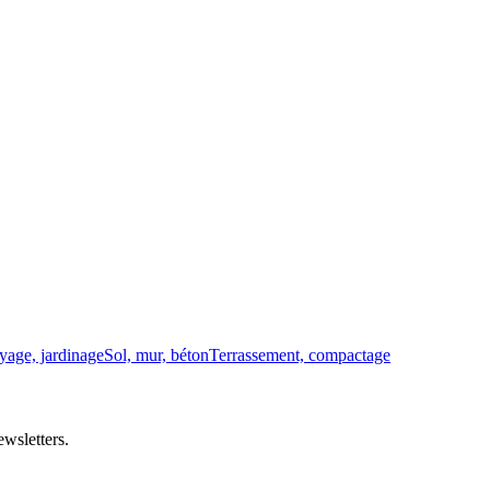
yage, jardinage
Sol, mur, béton
Terrassement, compactage
wsletters.