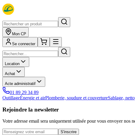
Mon CP
Se connecter
Location
Achat
Acte administratif
01 89 29 34 89
Outillage
Énergie et air
Plomberie, soudure et couverture
Sablage, netto
Rejoindre la newsletter
Votre adresse email sera uniquement utilisée pour vous envoyer nos ne
S'inscrire