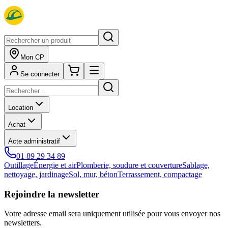
Mon CP
Se connecter
Location
Achat
Acte administratif
01 89 29 34 89
Outillage
Énergie et air
Plomberie, soudure et couverture
Sablage,
nettoyage, jardinage
Sol, mur, béton
Terrassement, compactage
Rejoindre la newsletter
Votre adresse email sera uniquement utilisée pour vous envoyer nos
newsletters.