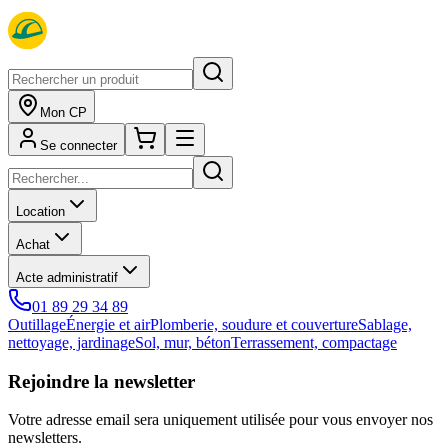
Mon CP
Se connecter
Location
Achat
Acte administratif
01 89 29 34 89
Outillage
Énergie et air
Plomberie, soudure et couverture
Sablage,
nettoyage, jardinage
Sol, mur, béton
Terrassement, compactage
Rejoindre la newsletter
Votre adresse email sera uniquement utilisée pour vous envoyer nos
newsletters.