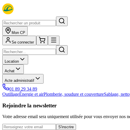
Mon CP
Se connecter
Location
Achat
Acte administratif
01 89 29 34 89
Outillage
Énergie et air
Plomberie, soudure et couverture
Sablage, netto
Rejoindre la newsletter
Votre adresse email sera uniquement utilisée pour vous envoyer nos ne
S'inscrire