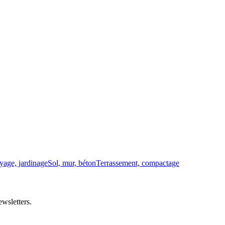
yage, jardinage
Sol, mur, béton
Terrassement, compactage
wsletters.