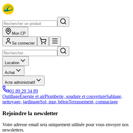
Mon CP
Se connecter
Location
Achat
Acte administratif
01 89 29 34 89
Outillage
Énergie et air
Plomberie, soudure et couverture
Sablage,
nettoyage, jardinage
Sol, mur, béton
Terrassement, compactage
Rejoindre la newsletter
Votre adresse email sera uniquement utilisée pour vous envoyer nos
newsletters.